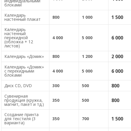
индивидуальными
блоками
Календарь
1 500
800
1 000
настенный плакат
Календарь
настенный
6 000
перекидной
4 000
5 000
(обложка + 12
листов)
2 000
Календарь «Домик»
800
1 200
Календарь «Домик»
6 000
с перекидными
4 000
5 000
блоками
800
Диск CD, DVD
300
500
Сувенирная
800
продукция (кружка,
350
500
магнит, пакет и тд.)
Создание принта
1 500
для текстиля (3
350
700
варианта)