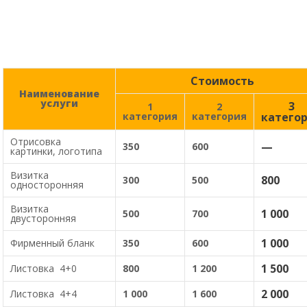
Стоимость
Наименование
услуги
3
1
2
категория
категория
катего
Отрисовка
—
350
600
картинки, логотипа
Визитка
800
300
500
односторонняя
Визитка
1 000
500
700
двусторонняя
1 000
Фирменный бланк
350
600
1 500
Листовка 4+0
800
1 200
2 000
Листовка 4+4
1 000
1 600