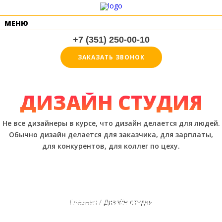
МЕНЮ
+7 (351) 250-00-10
ЗАКАЗАТЬ ЗВОНОК
ДИЗАЙН СТУДИЯ
Не все дизайнеры в курсе, что дизайн делается для людей.
Обычно дизайн делается для заказчика,
для зарплаты,
для конкурентов, для коллег по цеху.
РАЗРАБОТКА
РУКОВОДСТВО ПО
ФИРМЕННЫЙ СТИЛЬ
ДИЗАЙН-МАКЕТОВ
РАЗРАБОТКА
ИСПОЛЬЗОВАНИЮ
(СИСТЕМА
СУВЕНИРНОЙ
ДИЗАЙН-МАКЕТОВ
ЛОГОТИП
ФИРМЕННОГО
ВИЗУАЛЬНЫХ
ПРОДУКЦИИ
ПОЛИГРАФИИ
Главная /
Дизайн студия
(РАЗРАБОТКА,
СТИЛЯ (БРЕНДБУК)
ИДЕНТИФИКАТОРОВ)
РЕДИЗАЙН)